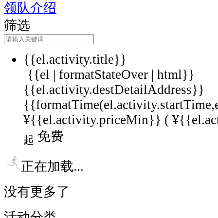
领队介绍
筛选
{{el.activity.title}}
{{el | formatStateOver | html}}
{{el.activity.destDetailAddress}}
{{formatTime(el.activity.startTime,
¥{{el.activity.priceMin}} (
¥{{el.ac
免费
起
正在加载...
没有更多了
活动分类