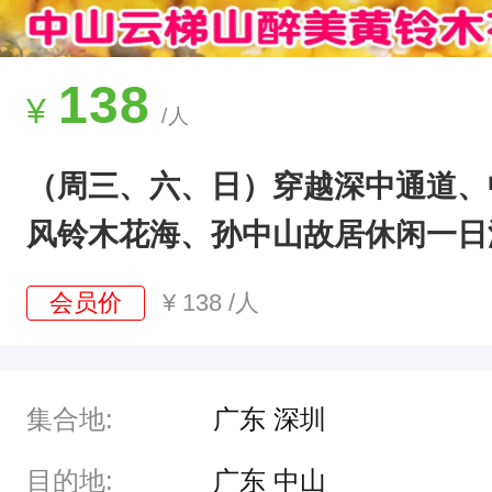
染
苍
穹
138
¥
/人
。
万
（周三、六、日）穿越深中通道、
珠
风铃木花海、孙中山故居休闲一日
风
铃
会员价
¥
138
/人
木
，
满
集合地:
广东 深圳
城
黄
目的地:
广东 中山