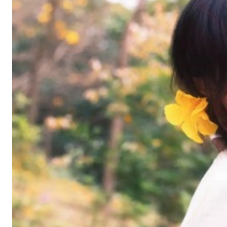
黄
金
风
铃
木
立
体
花
海
，
此
处