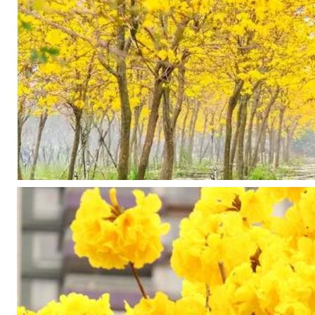
你
的
朋
友
圈
，
带
给
你
一
个
无