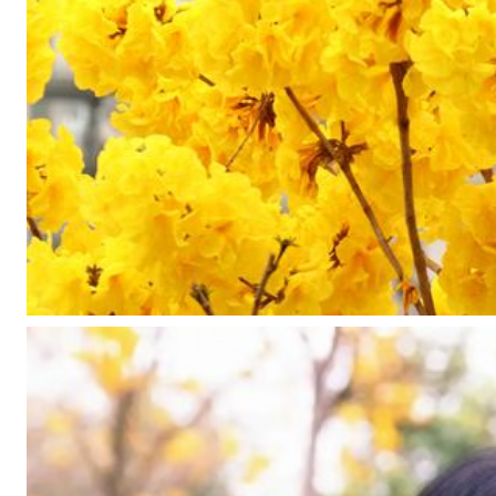
比
灿
烂
的
明
媚
春
季
。
华
南
最
大